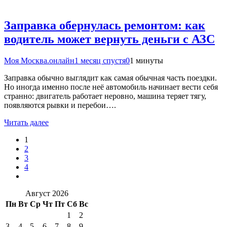
Заправка обернулась ремонтом: как
водитель может вернуть деньги с АЗС
Моя Москва.онлайн
1 месяц спустя
0
1 минуты
Заправка обычно выглядит как самая обычная часть поездки.
Но иногда именно после неё автомобиль начинает вести себя
странно: двигатель работает неровно, машина теряет тягу,
появляются рывки и перебои….
Читать далее
1
2
3
4
Август 2026
Пн
Вт
Ср
Чт
Пт
Сб
Вс
1
2
3
4
5
6
7
8
9