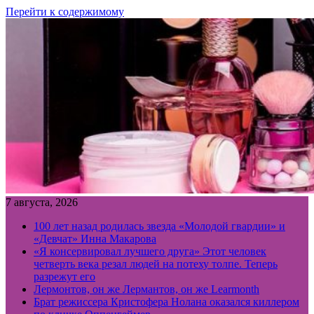
Перейти к содержимому
7 августа, 2026
100 лет назад родилась звезда «Молодой гвардии» и
«Девчат» Инна Макарова
«Я консервировал лучшего друга» Этот человек
четверть века резал людей на потеху толпе. Теперь
разрежут его
Лермонтов, он же Лермантов, он же Learmonth
Брат режиссера Кристофера Нолана оказался киллером