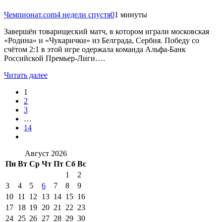
Чемпионат.com
4 недели спустя
0
1 минуты
Завершён товарищеский матч, в котором играли московская
«Родина» и «Чукарички» из Белграда, Сербия. Победу со
счётом 2:1 в этой игре одержала команда Альфа-Банк
Российской Премьер-Лиги….
Читать далее
1
2
3
…
14
Август 2026
Пн
Вт
Ср
Чт
Пт
Сб
Вс
1
2
3
4
5
6
7
8
9
10
11
12
13
14
15
16
17
18
19
20
21
22
23
24
25
26
27
28
29
30