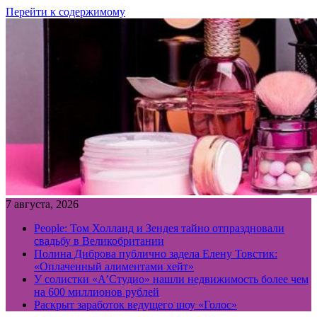
Перейти к содержимому
7 августа, 2026
People: Том Холланд и Зендея тайно отпраздновали
свадьбу в Великобритании
Полина Диброва публично задела Елену Товстик:
«Оплаченный алиментами хейт»
У солистки «А’Студио» нашли недвижимость более чем
на 600 миллионов рублей
Раскрыт заработок ведущего шоу «Голос»