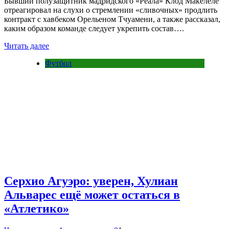
Бывший полузащитник мадридского «Реала» Клод Макелеле
отреагировал на слухи о стремлении «сливочных» продлить
контракт с хавбеком Орельеном Тчуамени, а также рассказал,
каким образом команде следует укрепить состав….
Читать далее
Футбол
Серхио Агуэро: уверен, Хулиан
Альварес ещё может остаться в
«Атлетико»