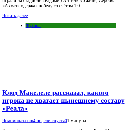
играли на стадионе «Радомир Антич» в Ужице, Сербия.
«Ахмат» одержал победу со счётом 1:0….
Читать далее
Футбол
Клод Макелеле рассказал, какого
игрока не хватает нынешнему составу
«Реала»
Чемпионат.com
4 недели спустя
0
1 минуты