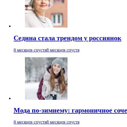
Седина стала трендом у россиянок
8 месяцев спустя
8 месяцев спустя
Мода по-зимнему: гармоничное соч
8 месяцев спустя
8 месяцев спустя