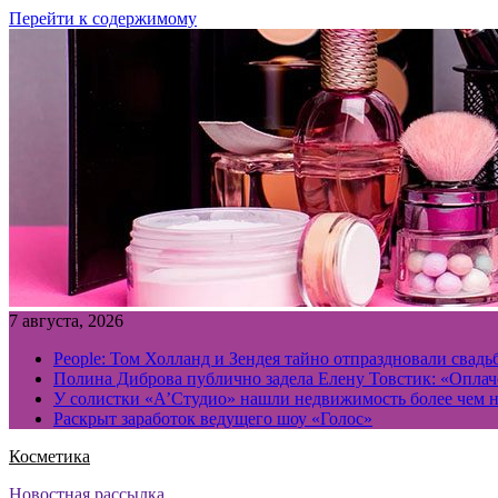
Перейти к содержимому
7 августа, 2026
People: Том Холланд и Зендея тайно отпраздновали свад
Полина Диброва публично задела Елену Товстик: «Опла
У солистки «А’Студио» нашли недвижимость более чем н
Раскрыт заработок ведущего шоу «Голос»
Косметика
Новостная рассылка