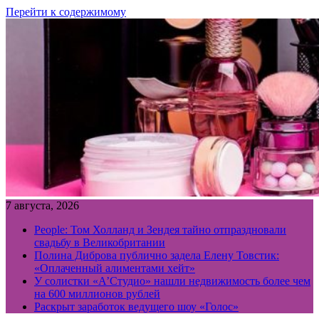
Перейти к содержимому
7 августа, 2026
People: Том Холланд и Зендея тайно отпраздновали
свадьбу в Великобритании
Полина Диброва публично задела Елену Товстик:
«Оплаченный алиментами хейт»
У солистки «А’Студио» нашли недвижимость более чем
на 600 миллионов рублей
Раскрыт заработок ведущего шоу «Голос»