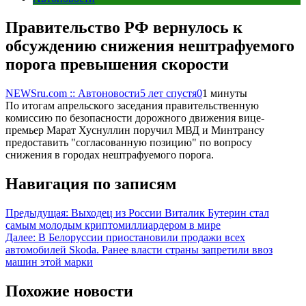
Правительство РФ вернулось к
обсуждению снижения нештрафуемого
порога превышения скорости
NEWSru.com :: Автоновости
5 лет спустя
0
1 минуты
По итогам апрельского заседания правительственную
комиссию по безопасности дорожного движения вице-
премьер Марат Хуснуллин поручил МВД и Минтрансу
предоставить "согласованную позицию" по вопросу
снижения в городах нештрафуемого порога.
Навигация по записям
Предыдущая:
Выходец из России Виталик Бутерин стал
самым молодым криптомиллиардером в мире
Далее:
В Белоруссии приостановили продажи всех
автомобилей Skoda. Ранее власти страны запретили ввоз
машин этой марки
Похожие новости