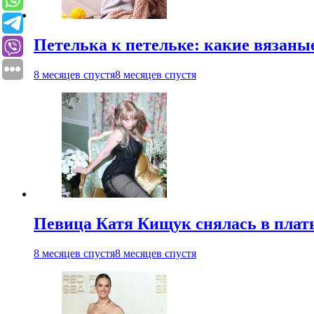
Петелька к петельке: какие вязаны
8 месяцев спустя
8 месяцев спустя
Певица Катя Кищук снялась в плат
8 месяцев спустя
8 месяцев спустя