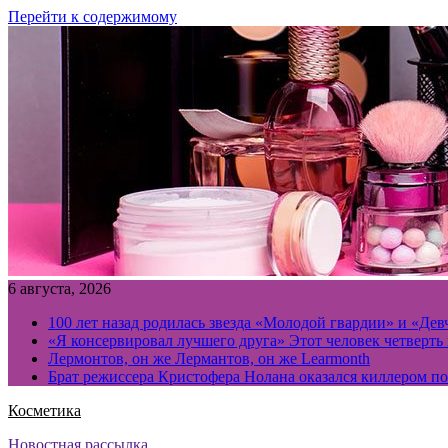
Перейти к содержимому
6 августа, 2026
100 лет назад родилась звезда «Молодой гвардии» и «Де
«Я консервировал лучшего друга» Этот человек четверть в
Лермонтов, он же Лермантов, он же Learmonth
Брат режиссера Кристофера Нолана оказался киллером п
Косметика
Новостная рассылка