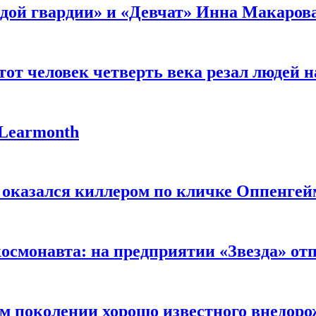
лодой гвардии» и «Девчат» Инна Макаров
от человек четверть века резал людей на
 Learmonth
 оказался киллером по кличке Оппенгей
космонавта: на предприятии «Звезда» от
ом поколении хорошо известного внедор