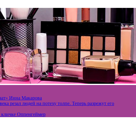
вчат» Инна Макарова
ека резал людей на потеху толпе. Теперь разрежут его
о кличке Оппенгеймер