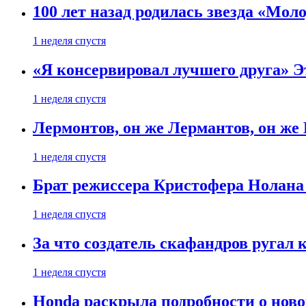
100 лет назад родилась звезда «Мо
1 неделя спустя
«Я консервировал лучшего друга» Эт
1 неделя спустя
Лермонтов, он же Лермантов, он же
1 неделя спустя
Брат режиссера Кристофера Нолана
1 неделя спустя
За что создатель скафандров ругал 
1 неделя спустя
Honda раскрыла подробности о нов