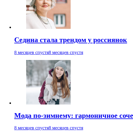
Седина стала трендом у россиянок
8 месяцев спустя
8 месяцев спустя
Мода по-зимнему: гармоничное соч
8 месяцев спустя
8 месяцев спустя