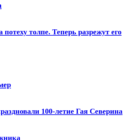
а
 потеху толпе. Теперь разрежут его
мер
праздновали 100-летие Гая Северина
ожника