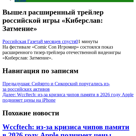
Вышел расширенный трейлер
российской игры «Киберслав:
Затмение»
Российская Газета
8 месяцев спустя
0
1 минуты
На фестивале «Comic Con Игромир» состоялся показ
расширенного тизер-трейлера отечественной видеоигры
«Киберслав: Затмение».
Навигация по записям
Предыдущая:
Сийярто и Сикорский поругались из-
за российских активов
Далее:
Wccftech: из-за кризиса чипов памяти в 2026 году Apple
поднимет цены на iPhone
Похожие новости
Wccftech: из-за кризиса чипов памяти
в 2026 году Apple поднимет цены