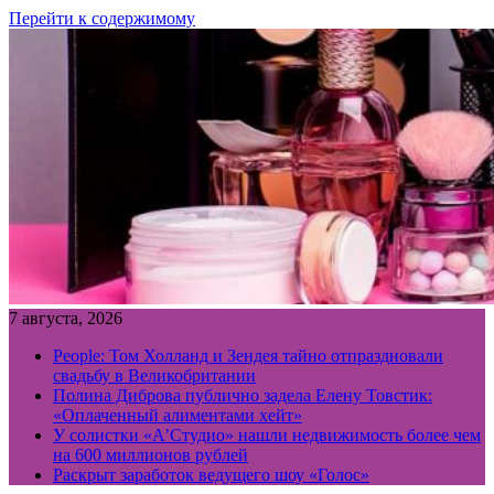
Перейти к содержимому
7 августа, 2026
People: Том Холланд и Зендея тайно отпраздновали
свадьбу в Великобритании
Полина Диброва публично задела Елену Товстик:
«Оплаченный алиментами хейт»
У солистки «А’Студио» нашли недвижимость более чем
на 600 миллионов рублей
Раскрыт заработок ведущего шоу «Голос»